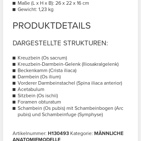
Maße (L x H x B): 26 x 22 x 16 cm
Gewicht: 1,23 kg
PRODUKTDETAILS
DARGESTELLTE STRUKTUREN:
Kreuzbein (Os sacrum)
Kreuzbein-Darmbein-Gelenk (Iliosakralgelenk)
Beckenkamm (Crista iliaca)
Darmbein (Os ilium)
Vorderer Darmbeinstachel (Spina iliaca anterior)
Acetabulum
Sitzbein (Os ischii)
Foramen obturatum
Schambein (Os pubis) mit Schambeinbogen (Arc
pubis) und Schambeinfuge (Symphyse)
Artikelnummer:
H130493
Kategorie:
MÄNNLICHE
ANATOMIEMODELLE