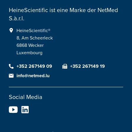
HeineScientific ist eine Marke der NetMed
S.à.r.l.
HeineScientific®
8, Am Scheerleck
6868 Wecker
Luxembourg
+352 267149 09
+352 267149 19
info@netmed.lu
Social Media