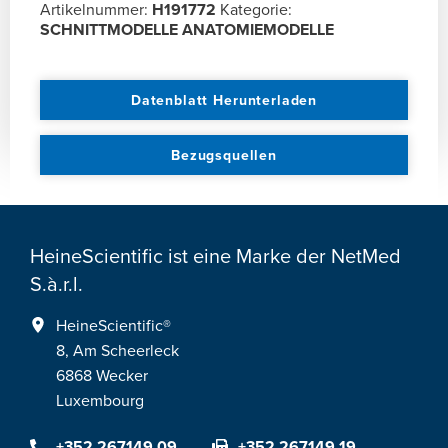
Artikelnummer:
H191772
Kategorie:
SCHNITTMODELLE ANATOMIEMODELLE
Datenblatt Herunterladen
Bezugsquellen
HeineScientific ist eine Marke der NetMed
S.à.r.l.
HeineScientific®
8, Am Scheerleck
6868 Wecker
Luxembourg
+352 267149 09
+352 267149 19