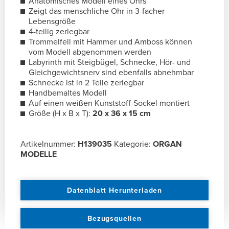
Anatomisches Modell eines Ohrs
Zeigt das menschliche Ohr in 3-facher
Lebensgröße
4-teilig zerlegbar
Trommelfell mit Hammer und Amboss können
vom Modell abgenommen werden
Labyrinth mit Steigbügel, Schnecke, Hör- und
Gleichgewichtsnerv sind ebenfalls abnehmbar
Schnecke ist in 2 Teile zerlegbar
Handbemaltes Modell
Auf einen weißen Kunststoff-Sockel montiert
Größe (H x B x T):
20 x 36 x 15 cm
Artikelnummer:
H139035
Kategorie:
ORGAN
MODELLE
Datenblatt Herunterladen
Bezugsquellen