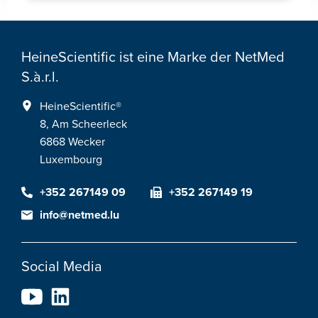
HeineScientific ist eine Marke der NetMed
S.à.r.l.
HeineScientific®
8, Am Scheerleck
6868 Wecker
Luxembourg
+352 267149 09
+352 267149 19
info@netmed.lu
Social Media