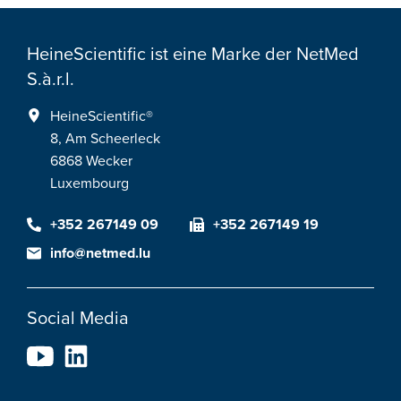
HeineScientific ist eine Marke der NetMed
S.à.r.l.
HeineScientific®
8, Am Scheerleck
6868 Wecker
Luxembourg
+352 267149 09
+352 267149 19
info@netmed.lu
Social Media